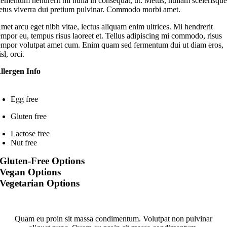
lementum hendrerit mi nulla in consequat, ut. Metus, nullam scelerisqu
etus viverra dui pretium pulvinar. Commodo morbi amet.
met arcu eget nibh vitae, lectus aliquam enim ultrices. Mi hendrerit
empor eu, tempus risus laoreet et. Tellus adipiscing mi commodo, risus
empor volutpat amet cum. Enim quam sed fermentum dui ut diam eros,
isl, orci.
llergen Info
Egg free
Gluten free
Lactose free
Nut free
Gluten-Free Options
Vegan Options
Vegetarian Options
Quam eu proin sit massa condimentum. Volutpat non pulvinar