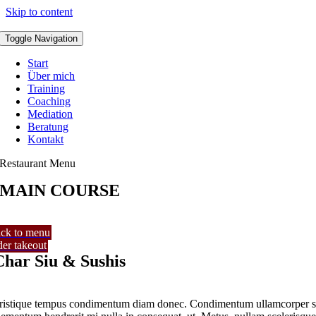
Skip to content
Toggle Navigation
Start
Über mich
Training
Coaching
Mediation
Beratung
Kontakt
Restaurant Menu
MAIN COURSE
ck to menu
der takeout
Char Siu & Sushis
ristique tempus condimentum diam donec. Condimentum ullamcorper s